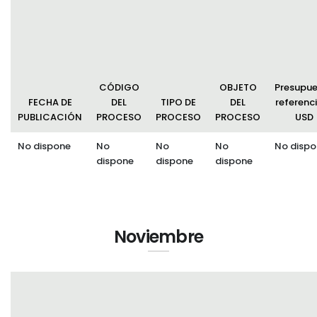
Convocatorias
GESTIÓN ADMINISTRATIVA
Plan de desarrollo y Ordenamiento Territorial - PD
CÓDIGO
OBJETO
Presupu
Plan Anual Contratación - PAC
FECHA DE
DEL
TIPO DE
DEL
referenci
PUBLICACIÓN
PROCESO
PROCESO
PROCESO
USD
Plan Operativo Anual - POA
No dispone
No
No
No
No dispo
Convenios Institucionales
dispone
dispone
dispone
PRESUPUESTO: EJECUCIÓN Y REPORTES
Cédulas presupuestarias y balances
Procesos de contratación
Noviembre
Ejecución Presupuestaria
Obras y proyectos