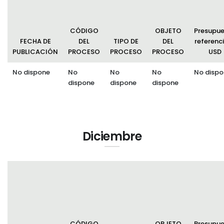
CÓDIGO
OBJETO
Presupu
FECHA DE
DEL
TIPO DE
DEL
referenci
PUBLICACIÓN
PROCESO
PROCESO
PROCESO
USD
No dispone
No
No
No
No dispo
dispone
dispone
dispone
Diciembre
CÓDIGO
OBJETO
Presupu