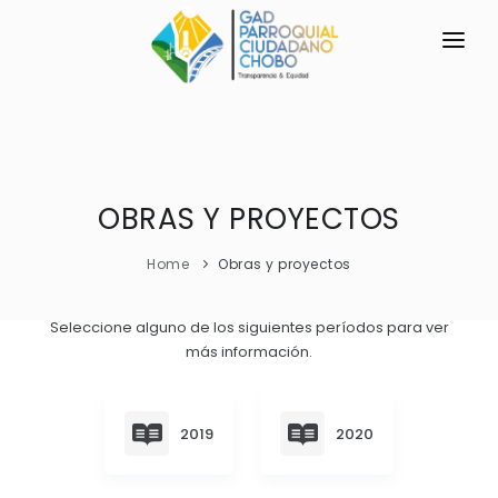
INICIO
LA PARROQUIA
RESEÑA HISTÓRICA
OBRAS Y PROYECTOS
GAD
Historia Antigua
TRANSPARENCIA
Home
Obras y proyectos
Historia Actual
GESTIÓN Y PRESUPUESTO
Seleccione alguno de los siguientes períodos para ver
Símbolos Cívicos
más información.
GESTIÓN INSTITUCIONAL
MECANISMOS DE PARTICIPACIÓN
GEOGRAFÍA
Sesiones Ordinarias
TURISMO
Ubicación
CIUDADANÍA ACTIVA
2019
2020
Sesiones Extraordinarias
Clima
Solicitud de acceso información pública
Resoluciones
NEW