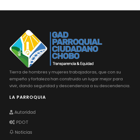
Convocatorias
GESTIÓN ADMINISTRATIVA
Plan de desarrollo y Ordenamiento Territorial - PD
Plan Anual Contratación - PAC
Plan Operativo Anual - POA
Convenios Institucionales
Tierra de hombres y mujeres trabajadoras, que con su
PRESUPUESTO: EJECUCIÓN Y REPORTES
empeño y fortaleza han construido un lugar mejor para
vivir, dando seguridad y descendencia a su descendencia.
Cédulas presupuestarias y balances
LA PARROQUIA
Procesos de contratación
Autoridad
Ejecución Presupuestaria
PDOT
Obras y proyectos
Noticias