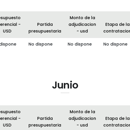
esupuesto
Monto de la
erencial -
Partida
adjudicacion
Etapa de la
USD
presupuestaria
- usd
contratacio
dispone
No dispone
No dispone
No dispone
Junio
esupuesto
Monto de la
erencial -
Partida
adjudicacion
Etapa de la
USD
presupuestaria
- usd
contratacio