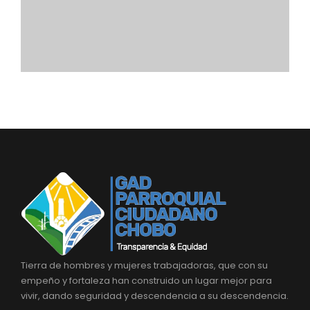
Convocatorias
GESTIÓN ADMINISTRATIVA
Plan de desarrollo y Ordenamiento Territorial - PD
Plan Anual Contratación - PAC
Plan Operativo Anual - POA
Convenios Institucionales
PRESUPUESTO: EJECUCIÓN Y REPORTES
Cédulas presupuestarias y balances
Procesos de contratación
Ejecución Presupuestaria
Tierra de hombres y mujeres trabajadoras, que con su
Obras y proyectos
empeño y fortaleza han construido un lugar mejor para
vivir, dando seguridad y descendencia a su descendencia.