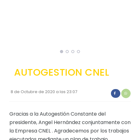
Convocatorias
GESTIÓN ADMINISTRATIVA
Plan de desarrollo y Ordenamiento Territorial - PD
Plan Anual Contratación - PAC
Plan Operativo Anual - POA
Convenios Institucionales
AUTOGESTION CNEL
PRESUPUESTO: EJECUCIÓN Y REPORTES
Cédulas presupuestarias y balances
8 de Octubre de 2020 a las 23:07
Procesos de contratación
Ejecución Presupuestaria
Gracias a la Autogestión Constante del
presidente, Angel Hernández conjuntamente con
Obras y proyectos
la Empresa CNEL . Agradecemos por los trabajos
ejecutados mediante un plan de trabajo.