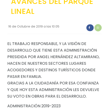
AVANCES DEL PARQUE
Convocatorias
LINEAL
GESTIÓN ADMINISTRATIVA
Plan de desarrollo y Ordenamiento Territorial - PD
16 de Octubre de 2019 a las 10:05
Plan Anual Contratación - PAC
Plan Operativo Anual - POA
EL TRABAJO RESPONSABLE, Y LA VISIÓN DE
DESARROLLO QUE TIENE ESTA ADMINISTRACIÓN
Convenios Institucionales
PRESIDIDA POR ANGEL HERNÁNDEZ ALTAMIRANO,
PRESUPUESTO: EJECUCIÓN Y REPORTES
HACEN DE NUESTROS SECTORES LUGARES
ACOGEDORES Y DESTINOS TURÍSTICOS DONDE
Cédulas presupuestarias y balances
PASAR EN FAMILIA.
Procesos de contratación
GRACIAS A LA CIUDADANÍA POR ESA CONFIANZA
Ejecución Presupuestaria
Y QUE HOY ESTA ADMINISTRACIÓN LES DEVUELVE
SU VOTO EN OBRAS PARA EL DESARROLLO.
Obras y proyectos
ADMINISTRACIÓN 2019-2023