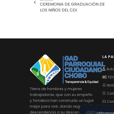
CEREMONIA DE GRADUACIÓN DE
LOS NIÑOS DEL CDI
LA P
Auto
PD
Noti
Tierra de hombres y mujeres
Com
trabajadoras, que con su empeño
y fortaleza han construido un lugar
Con
mejor para vivir, dando seguridad y
descendencia a su descendencia.
Utilizamo