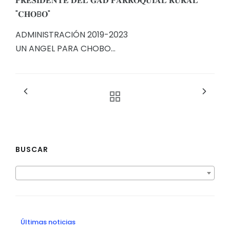
𝐏𝐑𝐄𝐒𝐈𝐃𝐄𝐍𝐓𝐄 𝐃𝐄𝐋 𝐆𝐀𝐃 𝐏𝐀𝐑𝐑𝐎𝐐𝐔𝐈𝐀𝐋 𝐑𝐔𝐑𝐀𝐋
"𝐂𝐇𝐎B𝐎"
ADMINISTRACIÓN 2019-2023
UN ANGEL PARA CHOBO…
BUSCAR
Últimas noticias