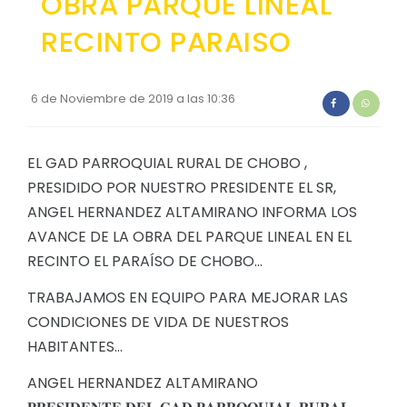
OBRA PARQUE LINEAL
Convocatorias
RECINTO PARAISO
GESTIÓN ADMINISTRATIVA
Plan de desarrollo y Ordenamiento Territorial - PD
6 de Noviembre de 2019 a las 10:36
Plan Anual Contratación - PAC
Plan Operativo Anual - POA
EL GAD PARROQUIAL RURAL DE CHOBO ,
PRESIDIDO POR NUESTRO PRESIDENTE EL SR,
Convenios Institucionales
ANGEL HERNANDEZ ALTAMIRANO INFORMA LOS
PRESUPUESTO: EJECUCIÓN Y REPORTES
AVANCE DE LA OBRA DEL PARQUE LINEAL EN EL
RECINTO EL PARAÍSO DE CHOBO...
Cédulas presupuestarias y balances
Procesos de contratación
TRABAJAMOS EN EQUIPO PARA MEJORAR LAS
CONDICIONES DE VIDA DE NUESTROS
Ejecución Presupuestaria
HABITANTES…
Obras y proyectos
ANGEL HERNANDEZ ALTAMIRANO