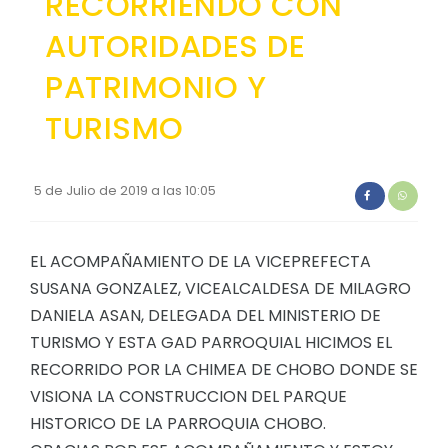
RECORRIENDO CON
Convocatorias
AUTORIDADES DE
GESTIÓN ADMINISTRATIVA
PATRIMONIO Y
Plan de desarrollo y Ordenamiento Territorial - PD
TURISMO
Plan Anual Contratación - PAC
Plan Operativo Anual - POA
5 de Julio de 2019 a las 10:05
Convenios Institucionales
PRESUPUESTO: EJECUCIÓN Y REPORTES
EL ACOMPAÑAMIENTO DE LA VICEPREFECTA
SUSANA GONZALEZ, VICEALCALDESA DE MILAGRO
Cédulas presupuestarias y balances
DANIELA ASAN, DELEGADA DEL MINISTERIO DE
Procesos de contratación
TURISMO Y ESTA GAD PARROQUIAL HICIMOS EL
Ejecución Presupuestaria
RECORRIDO POR LA CHIMEA DE CHOBO DONDE SE
VISIONA LA CONSTRUCCION DEL PARQUE
Obras y proyectos
HISTORICO DE LA PARROQUIA CHOBO.