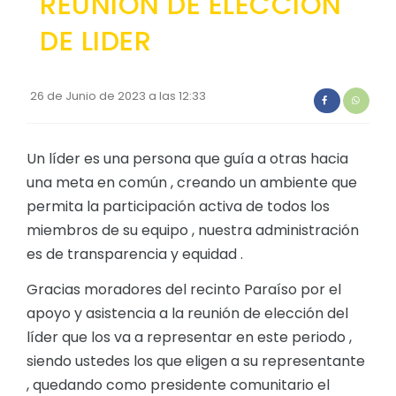
REUNION DE ELECCION
Convocatorias
DE LIDER
GESTIÓN ADMINISTRATIVA
Plan de desarrollo y Ordenamiento Territorial - PD
26 de Junio de 2023 a las 12:33
Plan Anual Contratación - PAC
Plan Operativo Anual - POA
Un líder es una persona que guía a otras hacia
una meta en común , creando un ambiente que
Convenios Institucionales
permita la participación activa de todos los
PRESUPUESTO: EJECUCIÓN Y REPORTES
miembros de su equipo , nuestra administración
es de transparencia y equidad .
Cédulas presupuestarias y balances
Procesos de contratación
Gracias moradores del recinto Paraíso por el
apoyo y asistencia a la reunión de elección del
Ejecución Presupuestaria
líder que los va a representar en este periodo ,
Obras y proyectos
siendo ustedes los que eligen a su representante
, quedando como presidente comunitario el