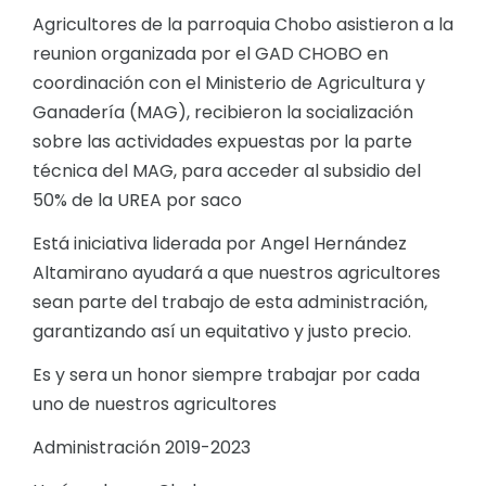
Agricultores de la parroquia Chobo asistieron a la
Convocatorias
reunion organizada por el GAD CHOBO en
GESTIÓN ADMINISTRATIVA
coordinación con el Ministerio de Agricultura y
Plan de desarrollo y Ordenamiento Territorial - PD
Ganadería (MAG), recibieron la socialización
sobre las actividades expuestas por la parte
Plan Anual Contratación - PAC
técnica del MAG, para acceder al subsidio del
Plan Operativo Anual - POA
50% de la UREA por saco
Convenios Institucionales
Está iniciativa liderada por Angel Hernández
PRESUPUESTO: EJECUCIÓN Y REPORTES
Altamirano ayudará a que nuestros agricultores
sean parte del trabajo de esta administración,
Cédulas presupuestarias y balances
garantizando así un equitativo y justo precio.
Procesos de contratación
Es y sera un honor siempre trabajar por cada
Ejecución Presupuestaria
uno de nuestros agricultores
Obras y proyectos
Administración 2019-2023