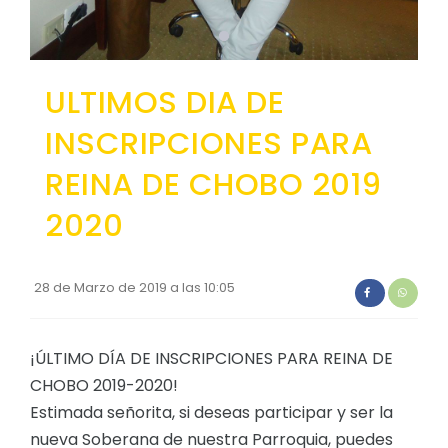
Convocatorias
GESTIÓN ADMINISTRATIVA
ULTIMOS DIA DE
Plan de desarrollo y Ordenamiento Territorial - PD
INSCRIPCIONES PARA
Plan Anual Contratación - PAC
REINA DE CHOBO 2019
Plan Operativo Anual - POA
Convenios Institucionales
2020
PRESUPUESTO: EJECUCIÓN Y REPORTES
Cédulas presupuestarias y balances
28 de Marzo de 2019 a las 10:05
Procesos de contratación
¡ÚLTIMO DÍA DE INSCRIPCIONES PARA REINA DE
Ejecución Presupuestaria
CHOBO 2019-2020!
Obras y proyectos
Estimada señorita, si deseas participar y ser la
nueva Soberana de nuestra Parroquia, puedes